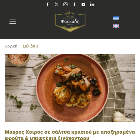
Αρχική
Σελίδα 3
Μαύρος Χοίρος σε σάλτσα κρασιού με αποξηραμένα
φρούτα & μπιφτέκια ξινόχοντρου