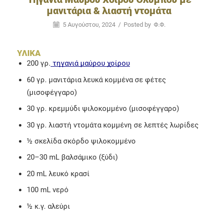
μανιτάρια & λιαστή ντομάτα
5 Αυγούστου, 2024
/
Posted by
Φ.Φ.
ΥΛΙΚΑ
200 γρ.
τηγανιά μαύρου χοίρου
60 γρ. μανιτάρια λευκά κομμένα σε φέτες
(μισοφέγγαρο)
30 γρ. κρεμμύδι ψιλοκομμένο (μισοφέγγαρο)
30 γρ. λιαστή ντομάτα κομμένη σε λεπτές λωρίδες
½ σκελίδα σκόρδο ψιλοκομμένο
20–30 mL βαλσάμικο (ξύδι)
20 mL λευκό κρασί
100 mL νερό
½ κ.γ. αλεύρι