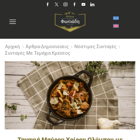
Αρχική
Άρθρα-Δημοσιεύεις
Νόστιμες Συνταγές
Συνταγές Με Τεμάχια Κρέατος
Τηγανιά Μαύρου Χοίρου Ολύμπου με