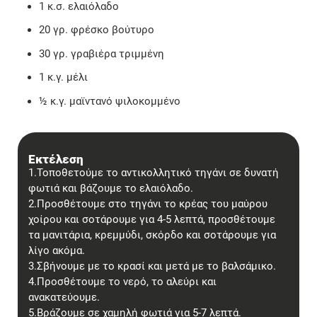
1 κ.σ. ελαιόλαδο
20 γρ. φρέσκο βούτυρο
30 γρ. γραβιέρα τριμμένη
1 κ.γ. μέλι
½ κ.γ. μαϊντανό ψιλοκομμένο
Εκτέλεση
1.Τοποθετούμε το αντικολλητικό τηγάνι σε δυνατή
φωτιά και βάζουμε το ελαιόλαδο.
2.Προσθέτουμε στο τηγάνι το κρέας του μαύρου
χοίρου και σοτάρουμε για 4-5 λεπτά, προσθέτουμε
τα μανιτάρια, κρεμμύδι, σκόρδο και σοτάρουμε για
λίγο ακόμα.
3.Σβήνουμε με το κρασί και μετά με το βαλσάμικο.
4.Προσθέτουμε το νερό, το αλεύρι και
ανακατεύουμε.
5.Βράζουμε σε χαμηλή φωτιά για 5-7 λεπτά.