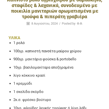
σταφίδες & λαχανικά, συνοδευμένο με
ποικιλία μανιταριών αρωματισμένα με
τρούφα & πιπεράτη γραβιέρα
8 Αυγούστου, 2024
/
Posted by
Φ.Φ.
ΥΛΙΚΆ
1
ρολό
100γρ.
καπνιστή πανσέτα μαύρου χοίρου
900γρ. μανιτάρια φούσκα & portobello
10γρ. βασιλομανίταρα αποξηραμένα
λίγο κόκκινο κρασί
1 κρεμμύδι
1 σκελίδα σκόρδο
2κ.σ. φρέσκο βούτυρο
10γρ. φλούδες λευκής τρούφας ή λίγο λάδι