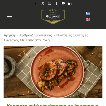
Αρχική
Άρθρα-Δημοσιεύεις
Νόστιμες Συνταγές
Συνταγές Με Καπνιστά Ρολά
Καπνιστό ρολό αγριόχοιρου με δαμάσκηνα,