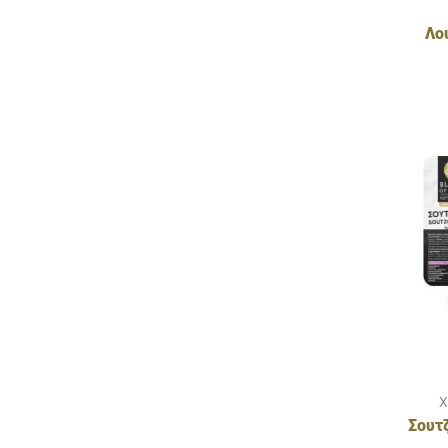
Λο
Χ
Σουτ