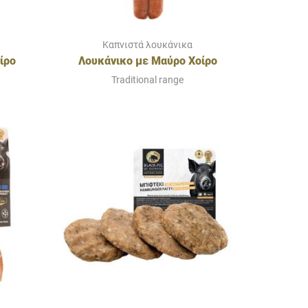
Καπνιστά λουκάνικα
ίρο
Λουκάνικο με Μαύρο Χοίρο
άτα
Ολύμπου & Πράσινες Ελιές
Traditional range