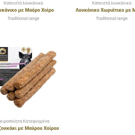
Καπνιστά λουκάνικα
Καπνιστά λουκάνικα
υκάνικο με Μαύρο Χοίρο
Λουκάνικο Χωριάτικο με 
Ολύμπου & Πράσο
Χοίρο Ολύμπου
Traditional range
Traditional range
ειροποίητα Κατεψυγμένα
ζουκάκι με Μαύρου Χοίρου