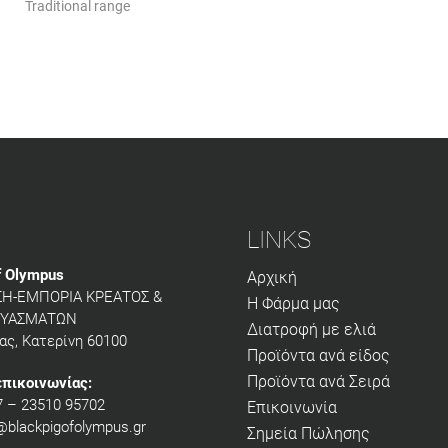
Ολύμπου
Traditional range
LINKS
f Olympus
Αρχική
Η-ΕΜΠΟΡΙΑ ΚΡΕΑΤΟΣ &
Η Φάρμα μας
ΕΥΑΣΜΑΤΩΝ
Διατροφή με ελιά
ας, Κατερίνη 60100
Προϊόντα ανά είδος
Προϊόντα ανά Σειρά
πικοινωνίας:
7 – 23510 95702
Επικοινωνία
@blackpigofolympus.gr
Σημεία Πώλησης