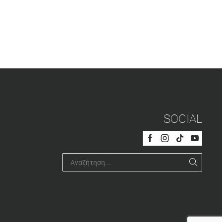
SOCIAL
Facebook
Instagram
Tik-
Youtub
tok
SEARC