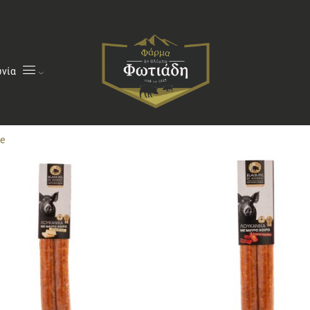
ωνία
ge