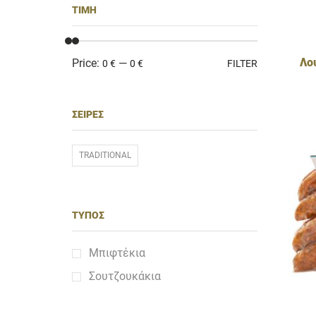
ΤΙΜΉ
Λο
Price:
—
0 €
0 €
FILTER
ΣΕΙΡΈΣ
TRADITIONAL
ΤΎΠΟΣ
Μπιφτέκια
Σουτζουκάκια