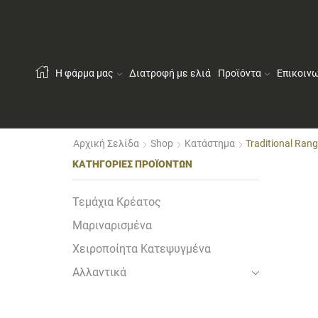
Η φάρμα μας
Διατροφή με ελιά
Προϊόντα
Επικοιν
Αρχική Σελίδα
Shop
Κατάστημα
Traditional Ran
ΚΑΤΗΓΟΡΊΕΣ ΠΡΟΪΌΝΤΩΝ
Τεμάχια Κρέατος
Μαριναρισμένα
Χειροποίητα Κατεψυγμένα
Αλλαντικά