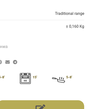
Traditional range
± 0,160 Kg
νικα
5-8'
15'
5-8'