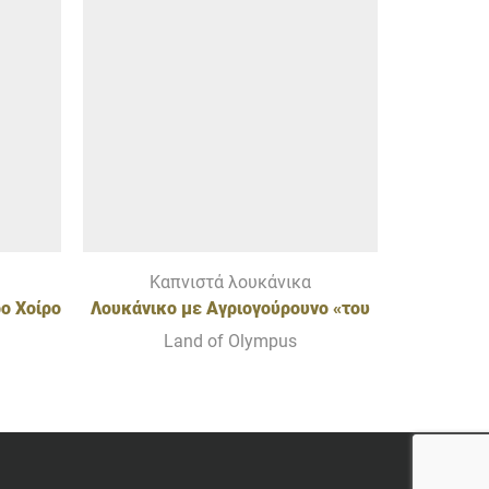
Καπνιστά λουκάνικα
Κα
ο Χοίρο
Λουκάνικo με Αγριογούρουνο «του
Λουκά
ιρινό
ΚΥΝΗΓΟΥ»
Ολύμπ
Land of Olympus