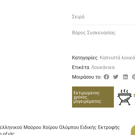
Σειρά
Βάρος Συσκευασίας
Κατηγορίες
Καπνιστά λουκά
Ετικέτα
Λουκάνικα
Μοιράσου το:
Εκτιμώμενος
χρόνος
μαγειρέματος:
α ελληνικού Μαύρου Χοίρου Ολύμπου Ειδικής Εκτροφής
ο οξιάς.