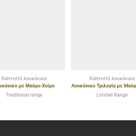
Καπνιστά λουκάνικα
Καπνιστά λουκάνικα
υκάνικο με Μαύρο Χοίρο
Λουκάνικο Τριλογία με Μαύρ
Ολύμπου & Πράσο
Ολύμπου, Προβατίνα & χο
Traditional range
Limited Range