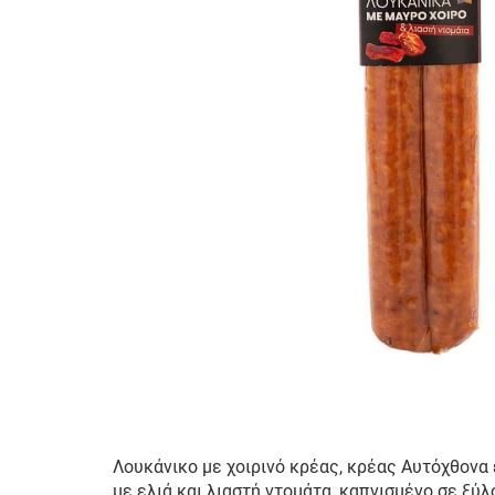
Λουκάνικο με χοιρινό κρέας, κρέας Αυτόχθον
με ελιά και λιαστή ντομάτα, καπνισμένο σε ξύλ