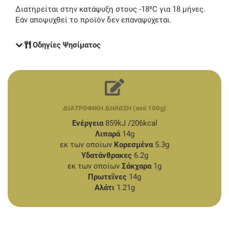
Διατηρείται στην κατάψυξη στους -18⁰C για 18 μήνες.
Εάν αποψυχθεί το προϊόν δεν επαναψύχεται.
Οδηγίες Ψησίματος
ΔΙΑΤΡΟΦΙΚΗ ΔΗΛΩΣΗ (ανά 100g)
Ενέργεια
859kJ /206kcal
Λιπαρά
14g
εκ των οποίων
Κορεσμένα
5.3g
Υδατάνθρακες
6.2g
εκ των οποίων
Σάκχαρα
1g
Πρωτεΐνες
14g
Αλάτι
1.21g