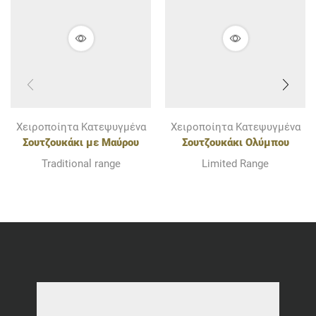
Χειροποίητα Κατεψυγμένα
Χειροποίητα Κατεψυγμένα
Σουτζουκάκι με Μαύρου
Σουτζουκάκι Ολύμπου
Χοίρου Ολύμπου
(Μαύρος Χοίρος Ολύμπου &
Traditional range
Limited Range
Προβατίνα)