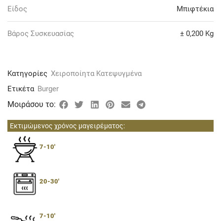
Είδος
Μπιφτέκια
Βάρος Συσκευασίας
± 0,200 Kg
Κατηγορίες
Χειροποίητα Κατεψυγμένα
Ετικέτα
Burger
Μοιράσου το:
Εκτιμώμενος χρόνος μαγειρέματος:
7-10'
20-30'
7-10'