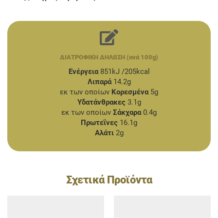
ΔΙΑΤΡΟΦΙΚΗ ΔΗΛΩΣΗ (ανά 100g)
Ενέργεια
851kJ /205kcal
Λιπαρά
14.2g
εκ των οποίων
Κορεσμένα
5g
Υδατάνθρακες
3.1g
εκ των οποίων
Σάκχαρα
0.4g
Πρωτεΐνες
16.1g
Αλάτι
2g
Σχετικά Προϊόντα