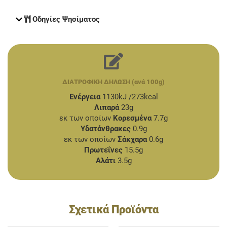
Οδηγίες Ψησίματος
ΔΙΑΤΡΟΦΙΚΗ ΔΗΛΩΣΗ (ανά 100g)
Ενέργεια
1130kJ /273kcal
Λιπαρά
23g
εκ των οποίων
Κορεσμένα
7.7g
Υδατάνθρακες
0.9g
εκ των οποίων
Σάκχαρα
0.6g
Πρωτεΐνες
15.5g
Αλάτι
3.5g
Σχετικά Προϊόντα