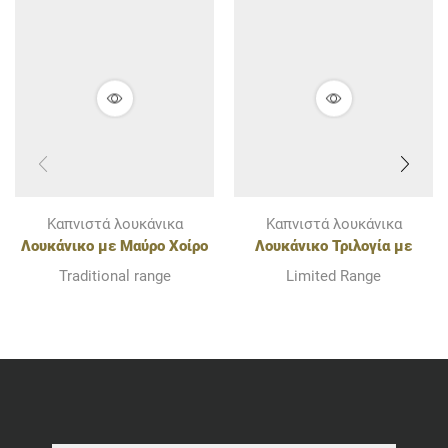
Καπνιστά λουκάνικα
Καπνιστά λουκάνικα
Λουκάνικο με Μαύρο Χοίρο
Λουκάνικο Τριλογία με
Ολύμπου & Γραβιέρα
Μαύρο Χοίρο Ολύμπου,
Traditional range
Limited Range
Προβατίνα & χοιρινό