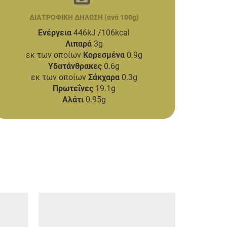
ΔΙΑΤΡΟΦΙΚΗ ΔΗΛΩΣΗ (ανά 100g)
Ενέργεια
446kJ /106kcal
Λιπαρά
3g
εκ των οποίων
Κορεσμένα
0.9g
Υδατάνθρακες
0.6g
εκ των οποίων
Σάκχαρα
0.3g
Πρωτεΐνες
19.1g
Αλάτι
0.95g