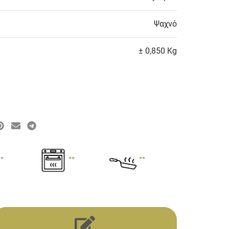
Ψαχνό
± 0,850 Kg
--
--
--