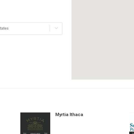
States
Μyrtia Ithaca