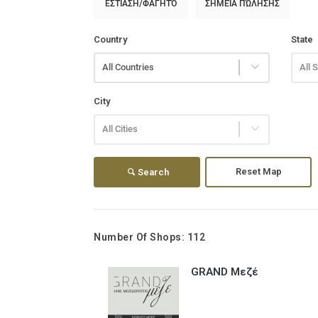
ΕΣΤΊΑΣΗ/ΦΑΓΗΤΌ
ΣΗΜΕΊΑ ΠΏΛΗΣΗΣ
Country
State
All Countries
All 
City
All Cities
Reset Map
Search
Number Of Shops:
112
GRAND Μεζέ